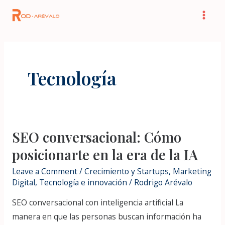
Skip
Mai
to
Men
content
Tecnología
SEO conversacional: Cómo
SEO
conversacional:
posicionarte en la era de la IA
Cómo
Leave a Comment
/
Crecimiento y Startups
,
Marketing
posicionarte
Digital
,
Tecnología e innovación
/
Rodrigo Arévalo
en
SEO conversacional con inteligencia artificial La
la
manera en que las personas buscan información ha
era