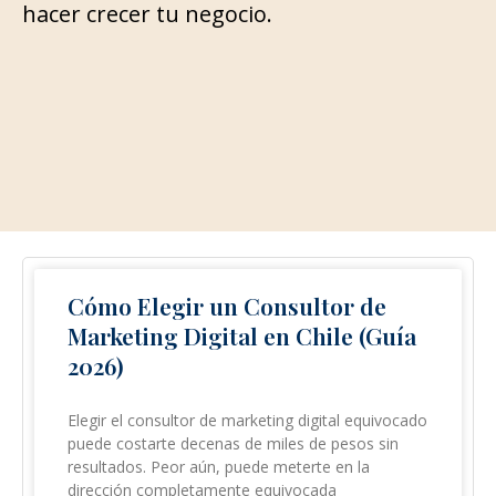
hacer crecer tu negocio.
P
P
P
P
P
P
Cómo Elegir un Consultor de
a
a
a
a
a
a
Marketing Digital en Chile (Guía
g
g
g
g
g
g
2026)
e
e
e
e
e
e
Elegir el consultor de marketing digital equivocado
puede costarte decenas de miles de pesos sin
resultados. Peor aún, puede meterte en la
dirección completamente equivocada