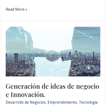
Read More »
Generación
de
ideas
de
negocio
e
Innovación.
Generación de ideas de negocio
e Innovación.
Desarrollo de Negocios
,
Emprendimiento
,
Tecnología