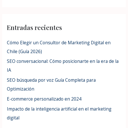
e
a
r
Entradas recientes
c
h
Cómo Elegir un Consultor de Marketing Digital en
f
Chile (Guía 2026)
o
SEO conversacional: Cómo posicionarte en la era de la
r
IA
:
SEO búsqueda por voz Guía Completa para
Optimización
E-commerce personalizado en 2024
Impacto de la inteligencia artificial en el marketing
digital