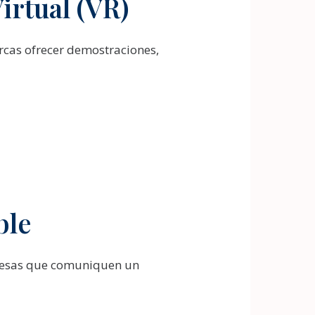
irtual (VR)
arcas ofrecer demostraciones,
ble
resas que comuniquen un